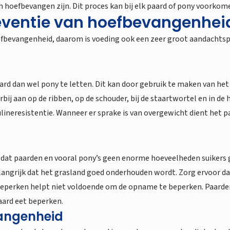
sch hoefbevangen zijn. Dit proces kan bij elk paard of pony voorko
reventie van hoefbevangenhei
oefbevangenheid, daarom is voeding ook een zeer groot aandacht
aard dan wel pony te letten. Dit kan door gebruik te maken van he
ij aan op de ribben, op de schouder, bij de staartwortel en in de
lineresistentie. Wanneer er sprake is van overgewicht dient het 
t paarden en vooral pony’s geen enorme hoeveelheden suikers gevo
langrijk dat het grasland goed onderhouden wordt. Zorg ervoor da
perken helpt niet voldoende om de opname te beperken. Paarden zi
aard eet beperken.
angenheid