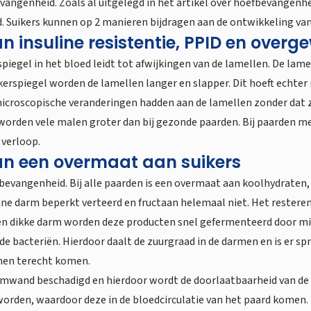
vangenheid. Zoals al uitgelegd in het artikel over hoefbevangenh
d. Suikers kunnen op 2 manieren bijdragen aan de ontwikkeling v
insuline resistentie, PPID en overg
spiegel in het bloed leidt tot afwijkingen van de lamellen. De la
erspiegel worden de lamellen langer en slapper. Dit hoeft echter 
e microscopische veranderingen hadden aan de lamellen zonder dat 
 worden vele malen groter dan bij gezonde paarden. Bij paarden m
 verloop.
n een overmaat aan suikers
vangenheid. Bij alle paarden is een overmaat aan koolhydraten, z
e darm beperkt verteerd en fructaan helemaal niet. Het resteren
e- en dikke darm worden deze producten snel gefermenteerd door m
 bacteriën. Hierdoor daalt de zuurgraad in de darmen en is er sp
rmen terecht komen.
armwand beschadigd en hierdoor wordt de doorlaatbaarheid van d
den, waardoor deze in de bloedcirculatie van het paard komen. Di