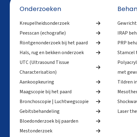
Onderzoeken
Beha
Kreupelheidsonderzoek
Gewrichts
Peesscan (echografie)
IRAP beh
Röntgenonderzoek bij het paard
PRP beha
Hals, rug en bekken onderzoek
Stamcel t
UTC (Ultrasound Tissue
Polyacry
Characterisation)
met gewr
Aankoopkeuring
Tildren i
Maagscopie bij het paard
Mesother
Bronchoscopie | Luchtwegscopie
Shockwav
Gebitsbehandeling
Laser the
Bloedonderzoek bij paarden
Mestonderzoek