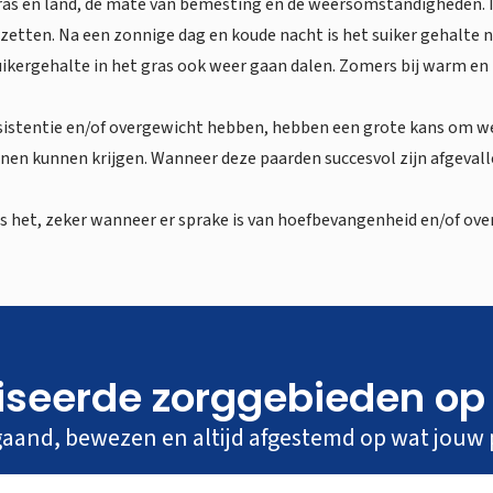
 gras en land, de mate van bemesting en de weersomstandigheden. I
 zetten. Na een zonnige dag en koude nacht is het suiker gehalte n
uikergehalte in het gras ook weer gaan dalen. Zomers bij warm en 
esistentie en/of overgewicht hebben, hebben een grote kans om w
nnen kunnen krijgen. Wanneer deze paarden succesvol zijn afgeval
s het, zeker wanneer er sprake is van hoefbevangenheid en/of over
iseerde zorggebieden op
gaand, bewezen en altijd afgestemd op wat jouw 