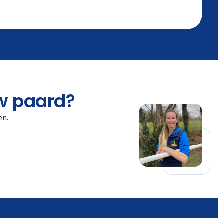
uw paard?
en.