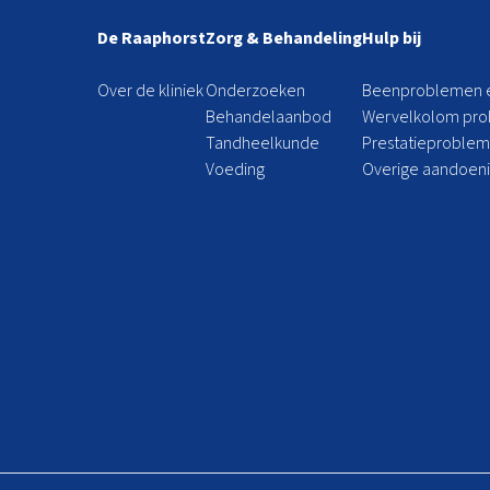
De Raaphorst
Zorg & Behandeling
Hulp bij
Over de kliniek
Onderzoeken
Beenproblemen e
Behandelaanbod
Wervelkolom pr
Tandheelkunde
Prestatieproble
Voeding
Overige aandoen