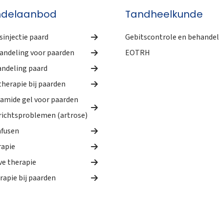
ndelaanbod
Tandheelkunde
injectie paard
Gebitscontrole en behandel
andeling voor paarden
EOTRH
ndeling paard
herapie bij paarden
lamide gel voor paarden
ichtsproblemen (artrose)
nfusen
apie
e therapie
rapie bij paarden