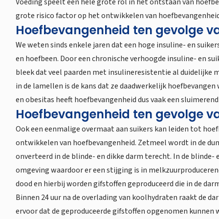
Voeding speelt een hele grote rol in het ontstaan van hoefbe
grote risico factor op het ontwikkelen van hoefbevangenhei
Hoefbevangenheid ten gevolge van 
We weten sinds enkele jaren dat een hoge insuline- en suiker
en hoefbeen. Door een chronische verhoogde insuline- en suik
bleek dat veel paarden met insulineresistentie al duidelijk
in de lamellen is de kans dat ze daadwerkelijk hoefbevangen
en obesitas heeft hoefbevangenheid dus vaak een sluimerend
Hoefbevangenheid ten gevolge va
Ook een eenmalige overmaat aan suikers kan leiden tot hoefbe
ontwikkelen van hoefbevangenheid. Zetmeel wordt in de dunn
onverteerd in de blinde- en dikke darm terecht. In de blind
omgeving waardoor er een stijging is in melkzuurproducerende
dood en hierbij worden gifstoffen geproduceerd die in de da
Binnen 24 uur na de overlading van koolhydraten raakt de d
ervoor dat de geproduceerde gifstoffen opgenomen kunnen wor