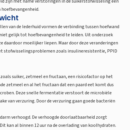
eid zijn met name verstoringen in de suikerstofwisseling een
an hoefbevangenheid.
ewicht
mellen van de lederhuid vormen de verbinding tussen hoefwand
niet gelijk tot hoefbevangenheid te leiden. Uit onderzoek
ze daardoor moeilijker liepen. Maar door deze veranderingen
et stofwisselingsproblemen zoals insulineresistentie, PPID
oals suiker, zetmeel en fructaan, een risicofactor op het
de zetmeel en al het fructaan dat een paard eet komt dus
icroben. Deze snelle fermentatie verstoort de microbiële
rake van verzuring. Door de verzuring gaan goede bacteriën
e darm verhoogd. De verhoogde doorlaatbaarheid zorgt
t kan al binnen 12 uur na de overlading van koolhydraten.