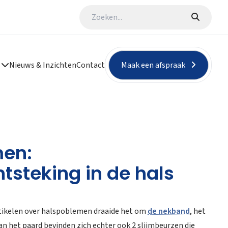
Nieuws & Inzichten
Contact
Maak een afspraak
men:
tsteking in de hals
rtikelen over halspoblemen draaide het om
de nekband
, het
n het paard bevinden zich echter ook 2 slijmbeurzen die