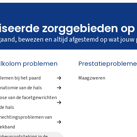
iseerde zorggebieden op
gaand, bewezen en altijd afgestemd op wat jouw 
lkolom problemen
Prestatieproblem
lemen bij het paard
Maagzweren
natomie van de hals
ose van de facetgewrichten
de hals
hechtingsproblemen van
nekband
mbeursontsteking in de