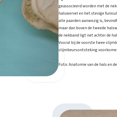
geassocieerd worden met de nekb
halswervel en het stevige funicul
alle paarden aanwezig is, bevind
maar dan boven de tweede halswe
de nekband ligt net achter de hal
Vooral bij de voorste twee slij
slijmbeursontsteking voorkome
Foto: Anatomie van de hals en d