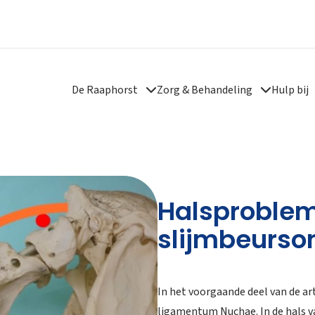
De Raaphorst
Zorg & Behandeling
Hulp bij
Halsproble
slijmbeurson
In het voorgaande deel van de a
ligamentum Nuchae. In de hals va