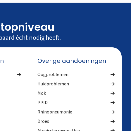
 topniveau
paard écht nodig heeft.
en
Overige aandoeningen
Oogproblemen
Huidproblemen
Mok
PPID
Rhinopneumonie
Droes
Atypische myopathie