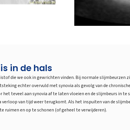
s in de hals
stof die we ook in gewrichten vinden. Bij normale slijmbeurzen zij
steking echter overvuld met synovia als gevolg van de chronische ir
het teveel aan synovia af te laten vloeien en de slijmbeurs in t
a verloop van tijd weer terugkomt. Als het inspuiten van de sli
te ruimen en op te schonen (of geheel te verwijderen).