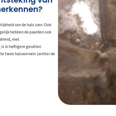
ntsteking van
herkennen?
nlijkheid van de hals zien. Ook
ogelijk hebben de paarden ook
jkheid, met
s in heftigere gevallen
rste twee halswervels (achter de