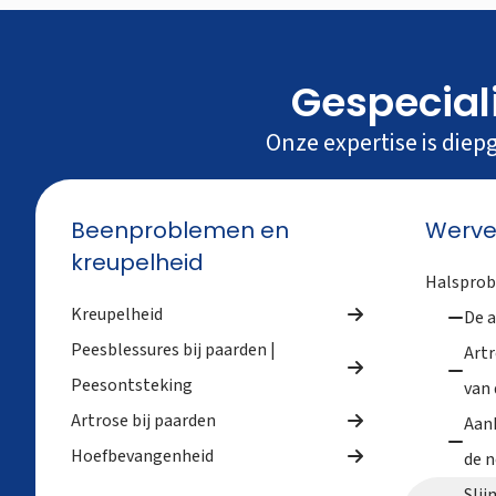
Gespecial
Onze expertise is diep
Beenproblemen en
Werve
kreupelheid
Halsprob
Kreupelheid
De a
Peesblessures bij paarden |
Artr
Peesontsteking
van 
Artrose bij paarden
Aan
Hoefbevangenheid
de 
Slij