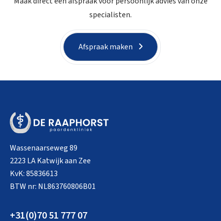
Maak direct een afspraak voor persoonlijk advies van onze
specialisten.
Afspraak maken
Wassenaarseweg 89
2223 LA Katwijk aan Zee
KvK: 85836613
BTW nr: NL863760806B01
+31(0)70 51 777 07